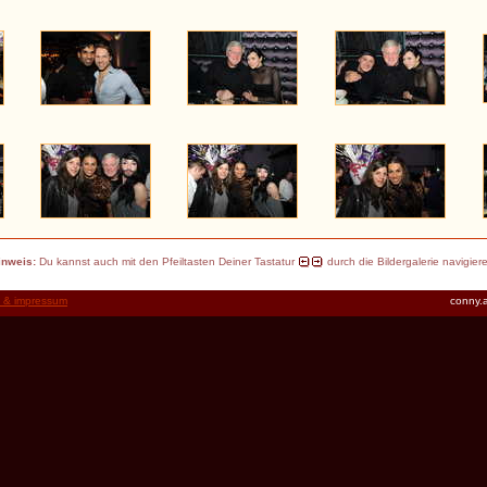
inweis:
Du kannst auch mit den Pfeiltasten Deiner Tastatur
durch die Bildergalerie navigier
t & impressum
conny.a