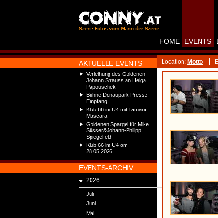
HOME
EVENTS
Location:
Motto
E
AKTUELLE EVENTS
Verleihung des Goldenen
Johann Strauss an Helga
Papouschek
Bühne Donaupark Presse-
Empfang
Klub 66 im U4 mit Tamara
Mascara
Goldenen Spargel für Mike
Süsser&Johann-Philipp
Spiegelfeld
Klub 66 im U4 am
28.05.2026
EVENTS-ARCHIV
2026
Juli
Juni
Mai