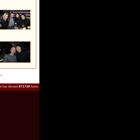
en.
t hat derzeit
871738
fotos