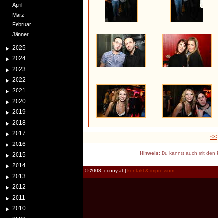
April
März
Februar
Jänner
2025
2024
2023
2022
2021
2020
2019
2018
2017
<<
2016
Hinweis:
Du kannst auch mit den P
2015
2014
© 2008: conny.at |
kontakt & impressum
2013
2012
2011
2010