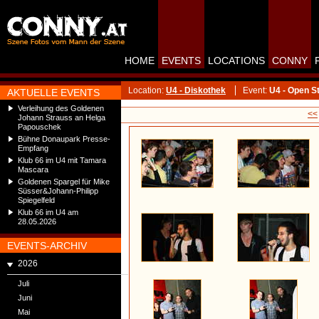
HOME
EVENTS
LOCATIONS
CONNY
Location:
U4 - Diskothek
Event:
U4 - Open S
AKTUELLE EVENTS
Verleihung des Goldenen
<<
Johann Strauss an Helga
Papouschek
Bühne Donaupark Presse-
Empfang
Klub 66 im U4 mit Tamara
Mascara
Goldenen Spargel für Mike
Süsser&Johann-Philipp
Spiegelfeld
Klub 66 im U4 am
28.05.2026
EVENTS-ARCHIV
2026
Juli
Juni
Mai