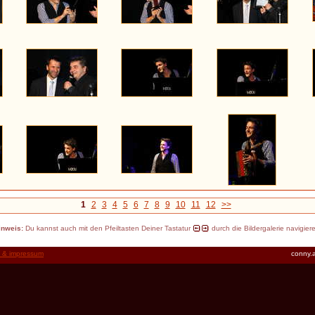
1
2
3
4
5
6
7
8
9
10
11
12
>>
inweis:
Du kannst auch mit den Pfeiltasten Deiner Tastatur
durch die Bildergalerie navigier
t & impressum
conny.a