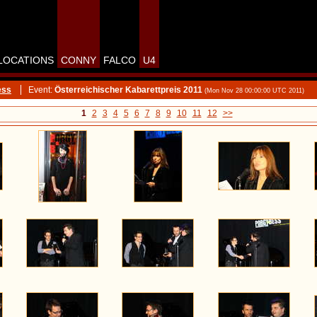
LOCATIONS
CONNY
FALCO
U4
ess
Event:
Österreichischer Kabarettpreis 2011
(Mon Nov 28 00:00:00 UTC 2011)
1
2
3
4
5
6
7
8
9
10
11
12
>>