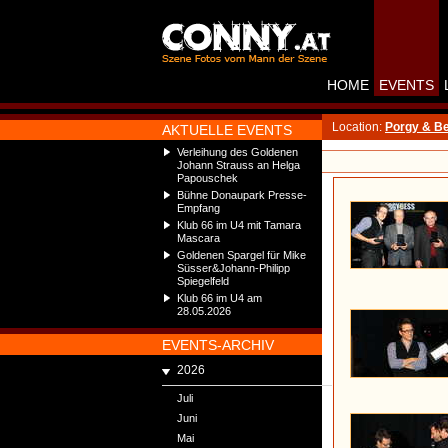
HOME
EVENTS
Location:
Porgy & B
AKTUELLE EVENTS
Verleihung des Goldenen
Johann Strauss an Helga
Papouschek
Bühne Donaupark Presse-
Empfang
Klub 66 im U4 mit Tamara
Mascara
Goldenen Spargel für Mike
Süsser&Johann-Philipp
Spiegelfeld
Klub 66 im U4 am
28.05.2026
EVENTS-ARCHIV
2026
Juli
Juni
Mai