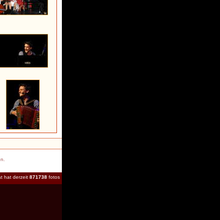
en.
t hat derzeit
871738
fotos