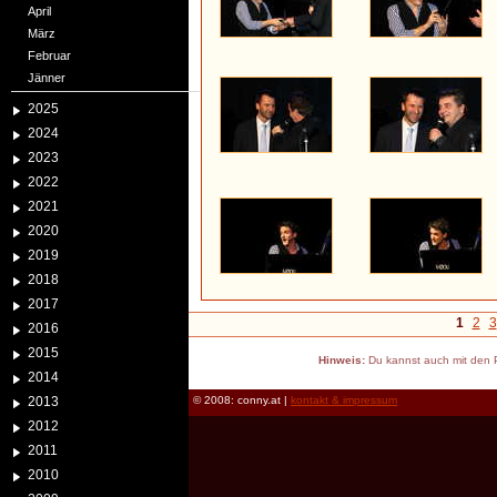
April
März
Februar
Jänner
2025
2024
2023
2022
2021
2020
2019
2018
2017
1
2
3
2016
2015
Hinweis:
Du kannst auch mit den P
2014
2013
© 2008: conny.at |
kontakt & impressum
2012
2011
2010