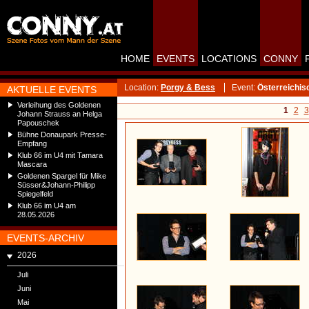
HOME
EVENTS
LOCATIONS
CONNY
Location:
Porgy & Bess
Event:
Österreichis
AKTUELLE EVENTS
Verleihung des Goldenen
1
2
3
Johann Strauss an Helga
Papouschek
Bühne Donaupark Presse-
Empfang
Klub 66 im U4 mit Tamara
Mascara
Goldenen Spargel für Mike
Süsser&Johann-Philipp
Spiegelfeld
Klub 66 im U4 am
28.05.2026
EVENTS-ARCHIV
2026
Juli
Juni
Mai