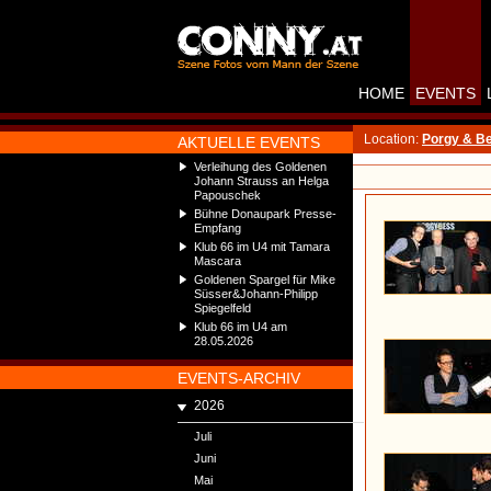
HOME
EVENTS
Location:
Porgy & B
AKTUELLE EVENTS
Verleihung des Goldenen
Johann Strauss an Helga
Papouschek
Bühne Donaupark Presse-
Empfang
Klub 66 im U4 mit Tamara
Mascara
Goldenen Spargel für Mike
Süsser&Johann-Philipp
Spiegelfeld
Klub 66 im U4 am
28.05.2026
EVENTS-ARCHIV
2026
Juli
Juni
Mai