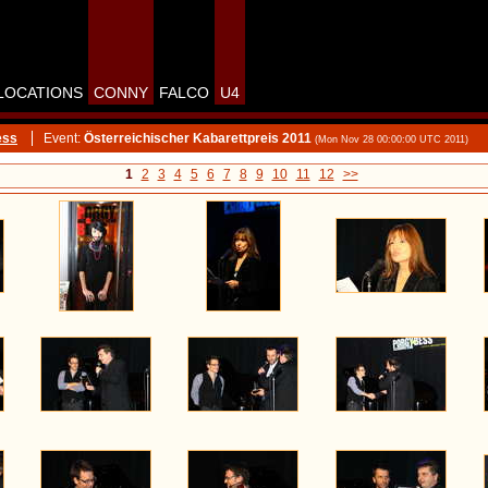
LOCATIONS
CONNY
FALCO
U4
ess
Event:
Österreichischer Kabarettpreis 2011
(Mon Nov 28 00:00:00 UTC 2011)
1
2
3
4
5
6
7
8
9
10
11
12
>>