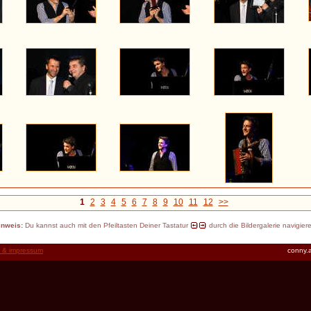
1
2
3
4
5
6
7
8
9
10
11
12
>>
inweis:
Du kannst auch mit den Pfeiltasten Deiner Tastatur
durch die Bildergalerie navigier
t & impressum
conny.a