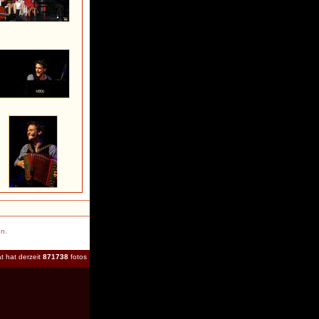
en.
t hat derzeit
871738
fotos