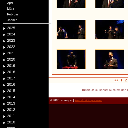
April
März
Februar
Jänner
2025
2024
2023
2022
2021
2020
2019
2018
2017
<<
1
2
2016
Hinweis:
Du kannst auch mit den P
2015
2014
© 2008: conny.at |
kontakt & impressum
2013
2012
2011
2010