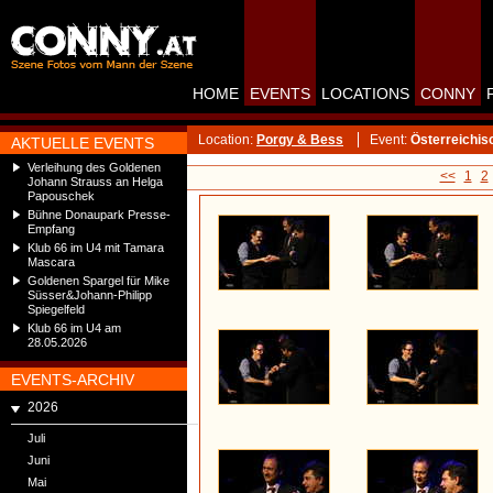
HOME
EVENTS
LOCATIONS
CONNY
Location:
Porgy & Bess
Event:
Österreichis
AKTUELLE EVENTS
Verleihung des Goldenen
<<
1
2
Johann Strauss an Helga
Papouschek
Bühne Donaupark Presse-
Empfang
Klub 66 im U4 mit Tamara
Mascara
Goldenen Spargel für Mike
Süsser&Johann-Philipp
Spiegelfeld
Klub 66 im U4 am
28.05.2026
EVENTS-ARCHIV
2026
Juli
Juni
Mai