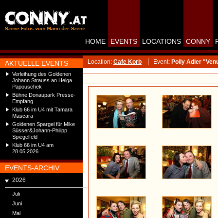
HOME
EVENTS
LOCATIONS
CONNY
Location:
Cafe Korb
Event:
Polly Adler "Ve
AKTUELLE EVENTS
Verleihung des Goldenen
Johann Strauss an Helga
Papouschek
Bühne Donaupark Presse-
Empfang
Klub 66 im U4 mit Tamara
Mascara
Goldenen Spargel für Mike
Süsser&Johann-Philipp
Spiegelfeld
Klub 66 im U4 am
28.05.2026
EVENTS-ARCHIV
2026
Juli
Juni
Mai