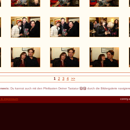
1
2
3
4
>>
inweis:
Du kannst auch mit den Pfeiltasten Deiner Tastatur
durch die Bildergalerie navigier
t & impressum
conny.a