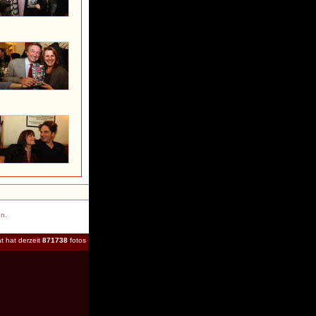
en.
t hat derzeit
871738
fotos