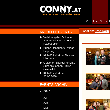
HOME
EVENTS
Location:
Cafe Korb
AKTUELLE EVENTS
Verleihung des Goldenen
Johann Strauss an Helga
Papouschek
Bühne Donaupark Presse-
Empfang
Klub 66 im U4 mit Tamara
Mascara
Goldenen Spargel für Mike
Süsser&Johann-Philipp
Spiegelfeld
Klub 66 im U4 am
28.05.2026
EVENTS-ARCHIV
2026
Juli
Juni
Mai