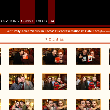
LOCATIONS
CONNY
FALCO
U4
Event:
Polly Adler "Venus im Koma" Buchpräsentation im Cafe Korb
(Tue Nov
1
2
3
4
>>