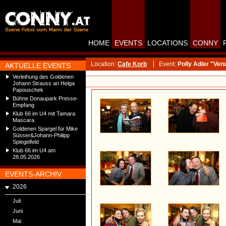
HOME
EVENTS
LOCATIONS
CONNY
Location:
Cafe Korb
Event:
Polly Adler "Ve
AKTUELLE EVENTS
Verleihung des Goldenen
Johann Strauss an Helga
Papouschek
Bühne Donaupark Presse-
Empfang
Klub 66 im U4 mit Tamara
Mascara
Goldenen Spargel für Mike
Süsser&Johann-Philipp
Spiegelfeld
Klub 66 im U4 am
28.05.2026
EVENTS-ARCHIV
2026
Juli
Juni
Mai