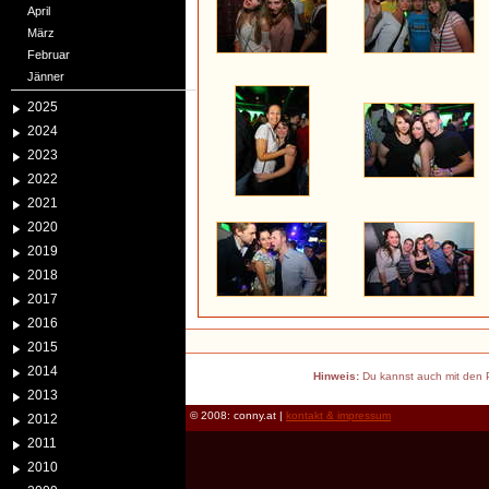
April
März
Februar
Jänner
2025
2024
2023
2022
2021
2020
2019
2018
2017
2016
2015
2014
Hinweis:
Du kannst auch mit den P
2013
© 2008: conny.at |
kontakt & impressum
2012
2011
2010