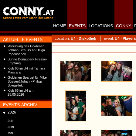
HOME
EVENTS
LOCATIONS
CONNY
Location:
U4 - Diskothek
Event:
U4 - Players
AKTUELLE EVENTS
Verleihung des Goldenen
Johann Strauss an Helga
Papouschek
Bühne Donaupark Presse-
Empfang
Klub 66 im U4 mit Tamara
Mascara
Goldenen Spargel für Mike
Süsser&Johann-Philipp
Spiegelfeld
Klub 66 im U4 am
28.05.2026
EVENTS-ARCHIV
2026
Juli
Juni
Mai