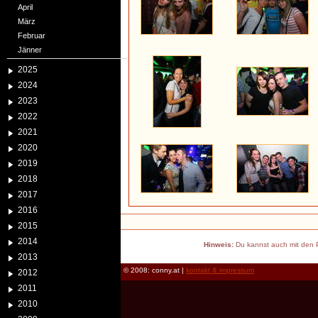
April
März
Februar
Jänner
2025
2024
2023
2022
2021
2020
2019
2018
2017
2016
2015
2014
Hinweis:
Du kannst auch mit den P
2013
© 2008: conny.at |
kontakt & impressum
2012
2011
2010