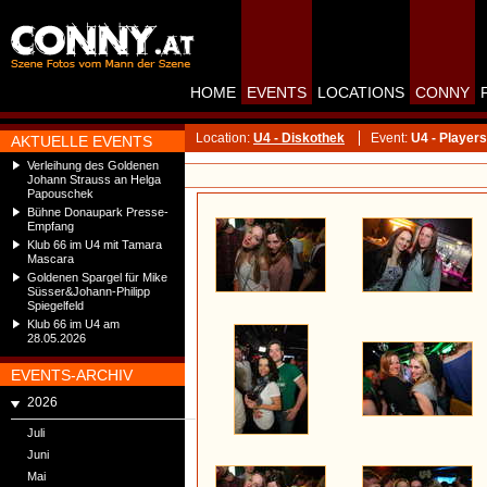
HOME
EVENTS
LOCATIONS
CONNY
Location:
U4 - Diskothek
Event:
U4 - Players
AKTUELLE EVENTS
Verleihung des Goldenen
Johann Strauss an Helga
Papouschek
Bühne Donaupark Presse-
Empfang
Klub 66 im U4 mit Tamara
Mascara
Goldenen Spargel für Mike
Süsser&Johann-Philipp
Spiegelfeld
Klub 66 im U4 am
28.05.2026
EVENTS-ARCHIV
2026
Juli
Juni
Mai