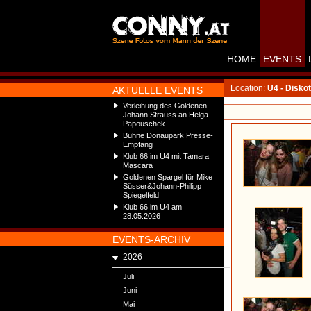
HOME
EVENTS
Location:
U4 - Disko
AKTUELLE EVENTS
Verleihung des Goldenen
Johann Strauss an Helga
Papouschek
Bühne Donaupark Presse-
Empfang
Klub 66 im U4 mit Tamara
Mascara
Goldenen Spargel für Mike
Süsser&Johann-Philipp
Spiegelfeld
Klub 66 im U4 am
28.05.2026
EVENTS-ARCHIV
2026
Juli
Juni
Mai