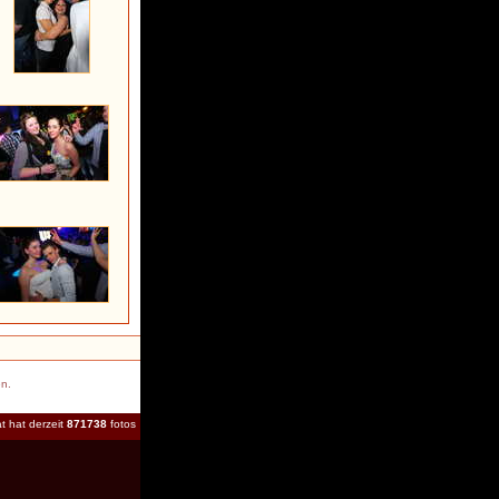
en.
t hat derzeit
871738
fotos