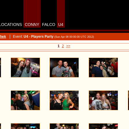
LOCATIONS
CONNY
FALCO
U4
thek
Event:
U4 - Players Party
(Sun Apr 08 00:00:00 UTC 2012)
1
2
>>