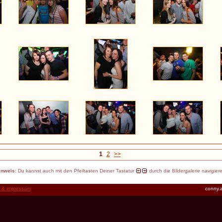
1
2
>>
inweis:
Du kannst auch mit den Pfeiltasten Deiner Tastatur
durch die Bildergalerie navigier
t & impressum
conny.a