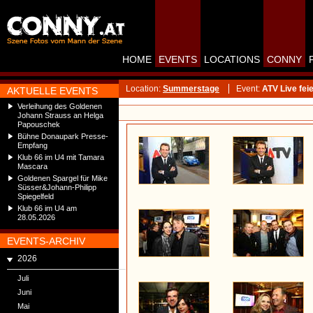
HOME
EVENTS
LOCATIONS
CONNY
Location:
Summerstage
Event:
ATV Live fe
AKTUELLE EVENTS
Verleihung des Goldenen
Johann Strauss an Helga
Papouschek
Bühne Donaupark Presse-
Empfang
Klub 66 im U4 mit Tamara
Mascara
Goldenen Spargel für Mike
Süsser&Johann-Philipp
Spiegelfeld
Klub 66 im U4 am
28.05.2026
EVENTS-ARCHIV
2026
Juli
Juni
Mai