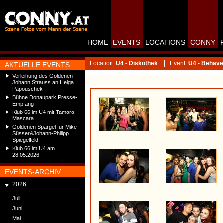
HOME
EVENTS
LOCATIONS
CONNY
Location:
U4 - Diskothek
Event:
U4 - Behave 
AKTUELLE EVENTS
Verleihung des Goldenen
Johann Strauss an Helga
Papouschek
Bühne Donaupark Presse-
Empfang
Klub 66 im U4 mit Tamara
Mascara
Goldenen Spargel für Mike
Süsser&Johann-Philipp
Spiegelfeld
Klub 66 im U4 am
28.05.2026
EVENTS-ARCHIV
2026
Juli
Juni
Mai