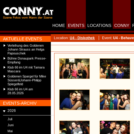
HOME
EVENTS
LOCATIONS
CONNY
Location:
U4 - Diskothek
Event:
U4 - Behave 
AKTUELLE EVENTS
Verleihung des Goldenen
Johann Strauss an Helga
Papouschek
Bühne Donaupark Presse-
Empfang
Klub 66 im U4 mit Tamara
Mascara
Goldenen Spargel für Mike
Süsser&Johann-Philipp
Spiegelfeld
Klub 66 im U4 am
28.05.2026
EVENTS-ARCHIV
2026
Juli
Juni
Mai