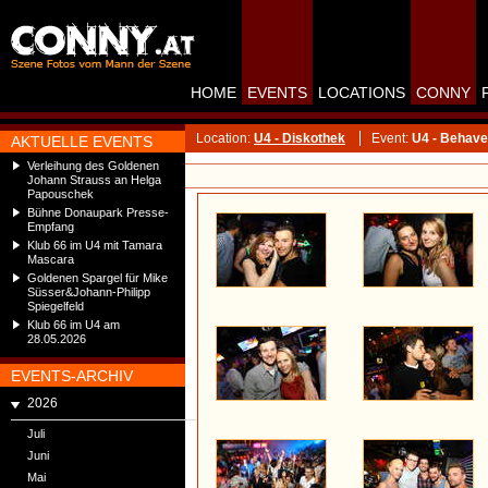
HOME
EVENTS
LOCATIONS
CONNY
Location:
U4 - Diskothek
Event:
U4 - Behave 
AKTUELLE EVENTS
Verleihung des Goldenen
Johann Strauss an Helga
Papouschek
Bühne Donaupark Presse-
Empfang
Klub 66 im U4 mit Tamara
Mascara
Goldenen Spargel für Mike
Süsser&Johann-Philipp
Spiegelfeld
Klub 66 im U4 am
28.05.2026
EVENTS-ARCHIV
2026
Juli
Juni
Mai