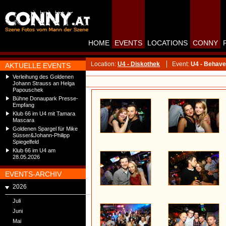
HOME
EVENTS
LOCATIONS
CONNY
Location:
U4 - Diskothek
Event:
U4 - Behave 
AKTUELLE EVENTS
Verleihung des Goldenen
Johann Strauss an Helga
Papouschek
Bühne Donaupark Presse-
Empfang
Klub 66 im U4 mit Tamara
Mascara
Goldenen Spargel für Mike
Süsser&Johann-Philipp
Spiegelfeld
Klub 66 im U4 am
28.05.2026
EVENTS-ARCHIV
2026
Juli
Juni
Mai