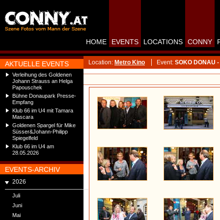
HOME
EVENTS
LOCATIONS
CONNY
Location:
Metro Kino
Event:
SOKO DONAU - St
AKTUELLE EVENTS
Verleihung des Goldenen
Johann Strauss an Helga
Papouschek
Bühne Donaupark Presse-
Empfang
Klub 66 im U4 mit Tamara
Mascara
Goldenen Spargel für Mike
Süsser&Johann-Philipp
Spiegelfeld
Klub 66 im U4 am
28.05.2026
EVENTS-ARCHIV
2026
Juli
Juni
Mai