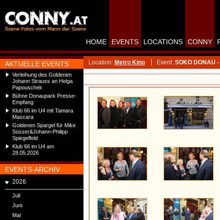
HOME
EVENTS
LOCATIONS
CONNY
Location:
Metro Kino
Event:
SOKO DONAU - St
AKTUELLE EVENTS
Verleihung des Goldenen
Johann Strauss an Helga
Papouschek
Bühne Donaupark Presse-
Empfang
Klub 66 im U4 mit Tamara
Mascara
Goldenen Spargel für Mike
Süsser&Johann-Philipp
Spiegelfeld
Klub 66 im U4 am
28.05.2026
EVENTS-ARCHIV
2026
Juli
Juni
Mai