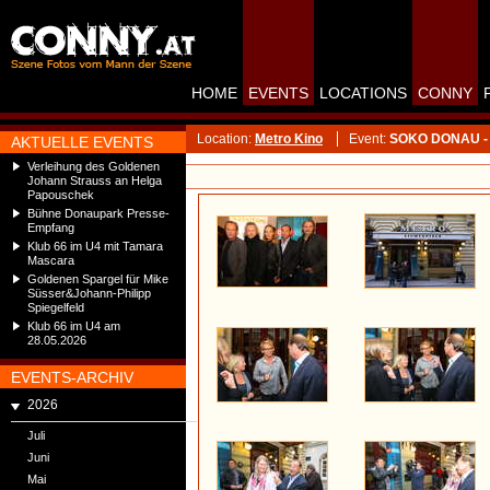
HOME
EVENTS
LOCATIONS
CONNY
Location:
Metro Kino
Event:
SOKO DONAU - St
AKTUELLE EVENTS
Verleihung des Goldenen
Johann Strauss an Helga
Papouschek
Bühne Donaupark Presse-
Empfang
Klub 66 im U4 mit Tamara
Mascara
Goldenen Spargel für Mike
Süsser&Johann-Philipp
Spiegelfeld
Klub 66 im U4 am
28.05.2026
EVENTS-ARCHIV
2026
Juli
Juni
Mai