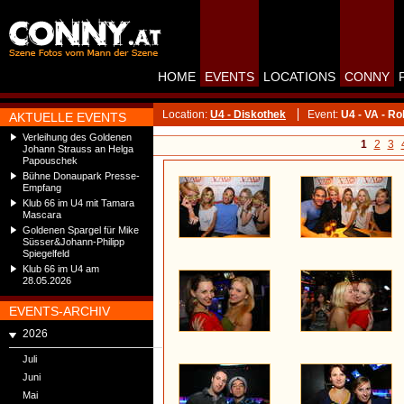
HOME
EVENTS
LOCATIONS
CONNY
Location:
U4 - Diskothek
Event:
U4 - VA - R
AKTUELLE EVENTS
Verleihung des Goldenen
1
2
3
Johann Strauss an Helga
Papouschek
Bühne Donaupark Presse-
Empfang
Klub 66 im U4 mit Tamara
Mascara
Goldenen Spargel für Mike
Süsser&Johann-Philipp
Spiegelfeld
Klub 66 im U4 am
28.05.2026
EVENTS-ARCHIV
2026
Juli
Juni
Mai