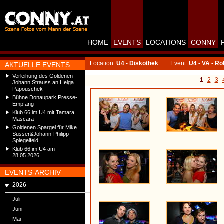
HOME
EVENTS
LOCATIONS
CONNY
Location:
U4 - Diskothek
Event:
U4 - VA - R
AKTUELLE EVENTS
Verleihung des Goldenen
1
2
3
Johann Strauss an Helga
Papouschek
Bühne Donaupark Presse-
Empfang
Klub 66 im U4 mit Tamara
Mascara
Goldenen Spargel für Mike
Süsser&Johann-Philipp
Spiegelfeld
Klub 66 im U4 am
28.05.2026
EVENTS-ARCHIV
2026
Juli
Juni
Mai