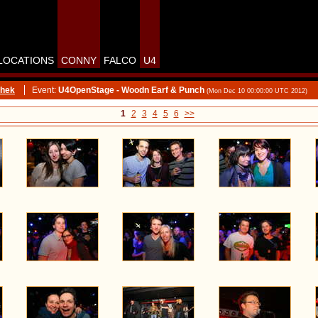
LOCATIONS
CONNY
FALCO
U4
thek
Event:
U4OpenStage - Woodn Earf & Punch
(Mon Dec 10 00:00:00 UTC 2012)
1
2
3
4
5
6
>>