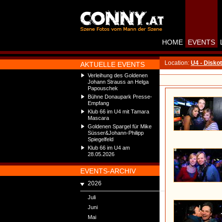
HOME
EVENTS
Location:
U4 - Disko
AKTUELLE EVENTS
Verleihung des Goldenen
Johann Strauss an Helga
Papouschek
Bühne Donaupark Presse-
Empfang
Klub 66 im U4 mit Tamara
Mascara
Goldenen Spargel für Mike
Süsser&Johann-Philipp
Spiegelfeld
Klub 66 im U4 am
28.05.2026
EVENTS-ARCHIV
2026
Juli
Juni
Mai