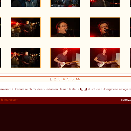
1
2
3
4
5
6
>>
inweis:
Du kannst auch mit den Pfeiltasten Deiner Tastatur
durch die Bildergalerie navigier
t & impressum
conny.a