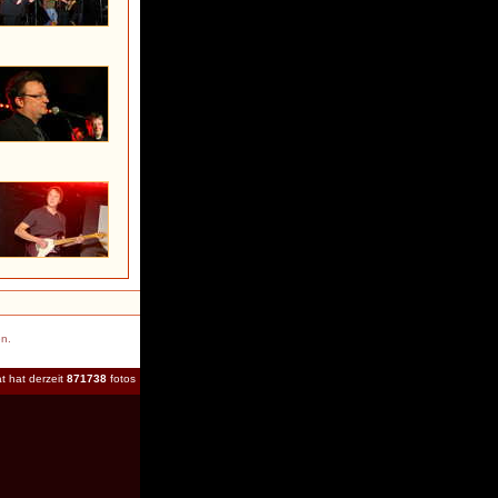
en.
t hat derzeit
871738
fotos