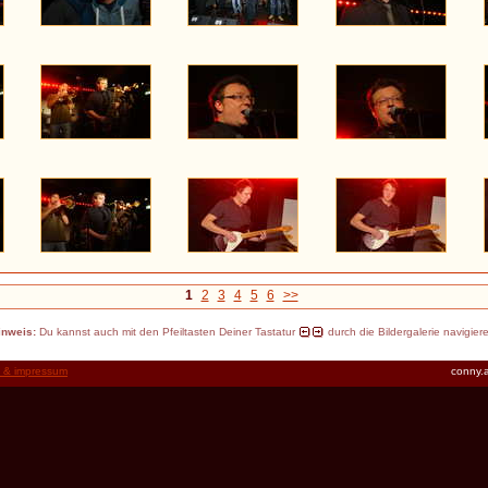
1
2
3
4
5
6
>>
inweis:
Du kannst auch mit den Pfeiltasten Deiner Tastatur
durch die Bildergalerie navigier
t & impressum
conny.a