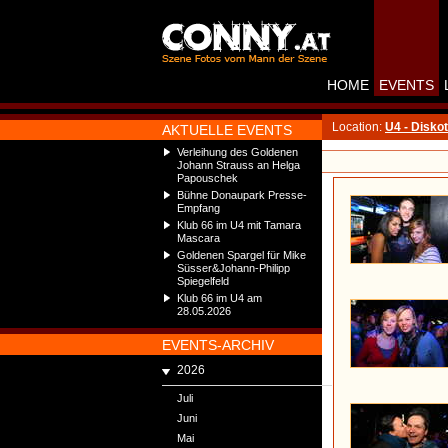
HOME
EVENTS
Location:
U4 - Disko
AKTUELLE EVENTS
Verleihung des Goldenen
Johann Strauss an Helga
Papouschek
Bühne Donaupark Presse-
Empfang
Klub 66 im U4 mit Tamara
Mascara
Goldenen Spargel für Mike
Süsser&Johann-Philipp
Spiegelfeld
Klub 66 im U4 am
28.05.2026
EVENTS-ARCHIV
2026
Juli
Juni
Mai