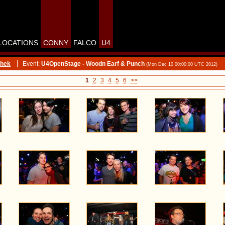
LOCATIONS
CONNY
FALCO
U4
thek
Event:
U4OpenStage - Woodn Earf & Punch
(Mon Dec 10 00:00:00 UTC 2012)
1
2
3
4
5
6
>>