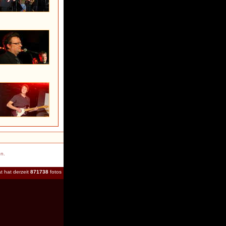
en.
t hat derzeit
871738
fotos