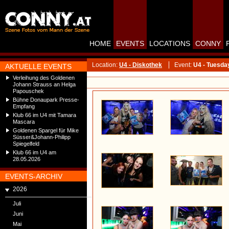
HOME
EVENTS
LOCATIONS
CONNY
Location:
U4 - Diskothek
Event:
U4 - Tuesda
AKTUELLE EVENTS
Verleihung des Goldenen
Johann Strauss an Helga
Papouschek
Bühne Donaupark Presse-
Empfang
Klub 66 im U4 mit Tamara
Mascara
Goldenen Spargel für Mike
Süsser&Johann-Philipp
Spiegelfeld
Klub 66 im U4 am
28.05.2026
EVENTS-ARCHIV
2026
Juli
Juni
Mai