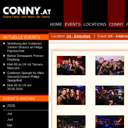
HOME
EVENTS
LOCATIONS
CONNY
Location:
U4 - Diskothek
Event:
U4 - Addict
AKTUELLE EVENTS
Verleihung des Goldenen
Johann Strauss an Helga
Papouschek
Bühne Donaupark Presse-
Empfang
Klub 66 im U4 mit Tamara
Mascara
Goldenen Spargel für Mike
Süsser&Johann-Philipp
Spiegelfeld
Klub 66 im U4 am
28.05.2026
EVENTS-ARCHIV
2026
Juli
Juni
Mai