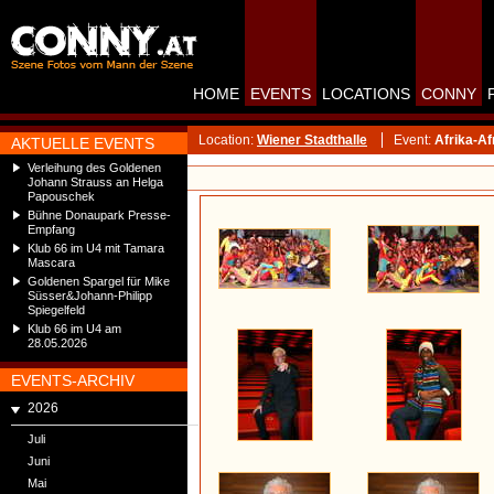
HOME
EVENTS
LOCATIONS
CONNY
Location:
Wiener Stadthalle
Event:
Afrika-Af
AKTUELLE EVENTS
Verleihung des Goldenen
Johann Strauss an Helga
Papouschek
Bühne Donaupark Presse-
Empfang
Klub 66 im U4 mit Tamara
Mascara
Goldenen Spargel für Mike
Süsser&Johann-Philipp
Spiegelfeld
Klub 66 im U4 am
28.05.2026
EVENTS-ARCHIV
2026
Juli
Juni
Mai