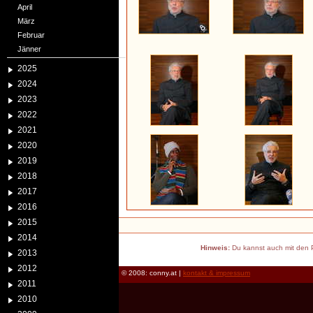
April
März
Februar
Jänner
2025
2024
2023
2022
2021
2020
2019
2018
2017
2016
2015
2014
Hinweis:
Du kannst auch mit den P
2013
2012
© 2008: conny.at |
kontakt & impressum
2011
2010