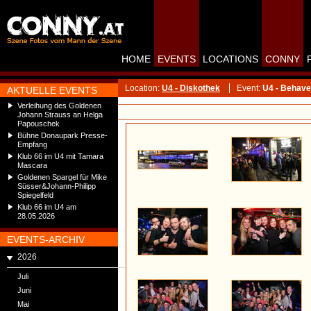
HOME
EVENTS
LOCATIONS
CONNY
Location:
U4 - Diskothek
Event:
U4 - Behave
AKTUELLE EVENTS
Verleihung des Goldenen
Johann Strauss an Helga
Papouschek
Bühne Donaupark Presse-
Empfang
Klub 66 im U4 mit Tamara
Mascara
Goldenen Spargel für Mike
Süsser&Johann-Philipp
Spiegelfeld
Klub 66 im U4 am
28.05.2026
EVENTS-ARCHIV
2026
Juli
Juni
Mai