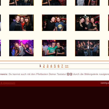
1
2
3
4
5
6
7
>>
inweis:
Du kannst auch mit den Pfeiltasten Deiner Tastatur
durch die Bildergalerie navigier
t & impressum
conny.a