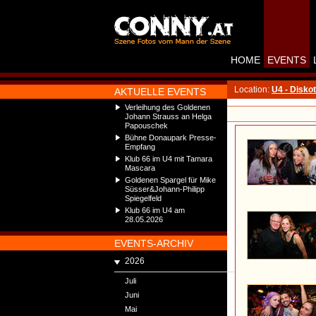
HOME
EVENTS
Location:
U4 - Disko
AKTUELLE EVENTS
Verleihung des Goldenen
Johann Strauss an Helga
Papouschek
Bühne Donaupark Presse-
Empfang
Klub 66 im U4 mit Tamara
Mascara
Goldenen Spargel für Mike
Süsser&Johann-Philipp
Spiegelfeld
Klub 66 im U4 am
28.05.2026
EVENTS-ARCHIV
2026
Juli
Juni
Mai