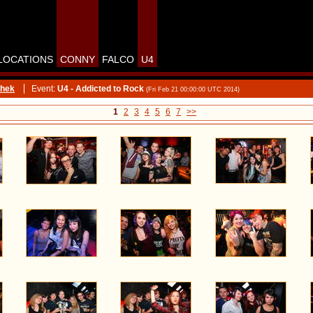
LOCATIONS
CONNY
FALCO
U4
thek
Event:
U4 - Addicted to Rock
(Fri Feb 21 00:00:00 UTC 2014)
1
2
3
4
5
6
7
>>