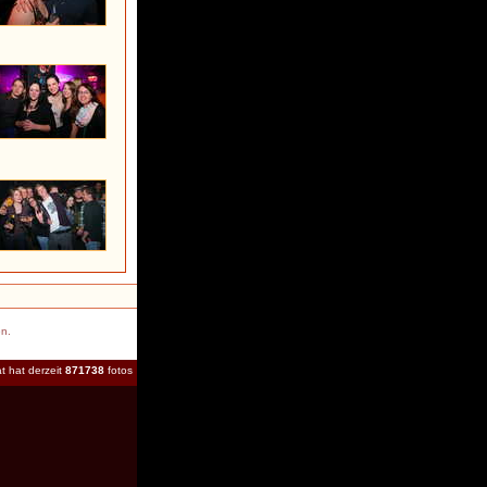
en.
t hat derzeit
871738
fotos