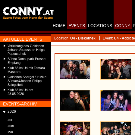
HOME
EVENTS
LOCATIONS
CONNY
Location:
U4 - Diskothek
Event:
U4 - Addict
AKTUELLE EVENTS
Verleihung des Goldenen
Johann Strauss an Helga
Papouschek
Bühne Donaupark Presse-
Empfang
Klub 66 im U4 mit Tamara
Mascara
Goldenen Spargel für Mike
Süsser&Johann-Philipp
Spiegelfeld
Klub 66 im U4 am
28.05.2026
EVENTS-ARCHIV
2026
Juli
Juni
Mai