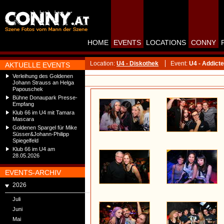
HOME
EVENTS
LOCATIONS
CONNY
Location:
U4 - Diskothek
Event:
U4 - Addict
AKTUELLE EVENTS
Verleihung des Goldenen
Johann Strauss an Helga
Papouschek
Bühne Donaupark Presse-
Empfang
Klub 66 im U4 mit Tamara
Mascara
Goldenen Spargel für Mike
Süsser&Johann-Philipp
Spiegelfeld
Klub 66 im U4 am
28.05.2026
EVENTS-ARCHIV
2026
Juli
Juni
Mai