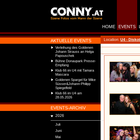
HOME
EVENTS
Location:
U4 - Disko
AKTUELLE EVENTS
Verleihung des Goldenen
Johann Strauss an Helga
Papouschek
Bühne Donaupark Presse-
Empfang
Klub 66 im U4 mit Tamara
Mascara
Goldenen Spargel für Mike
Süsser&Johann-Philipp
Spiegelfeld
Klub 66 im U4 am
28.05.2026
EVENTS-ARCHIV
2026
Juli
Juni
Mai