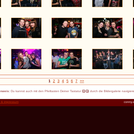
1
2
3
4
5
6
7
>>
inweis:
Du kannst auch mit den Pfeiltasten Deiner Tastatur
durch die Bildergalerie navigier
t & impressum
conny.a