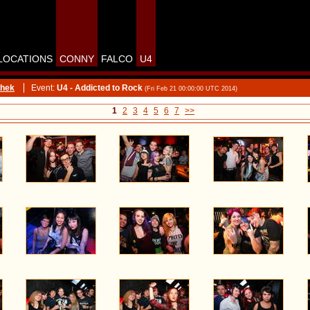
LOCATIONS
CONNY
FALCO
U4
thek
Event:
U4 - Addicted to Rock
(Fri Feb 21 00:00:00 UTC 2014)
1
2
3
4
5
6
7
>>