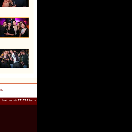
en.
t hat derzeit
871738
fotos