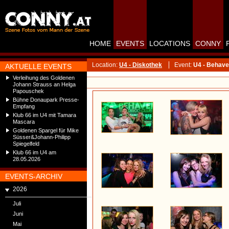
HOME
EVENTS
LOCATIONS
CONNY
Location:
U4 - Diskothek
Event:
U4 - Behave
AKTUELLE EVENTS
Verleihung des Goldenen
Johann Strauss an Helga
Papouschek
Bühne Donaupark Presse-
Empfang
Klub 66 im U4 mit Tamara
Mascara
Goldenen Spargel für Mike
Süsser&Johann-Philipp
Spiegelfeld
Klub 66 im U4 am
28.05.2026
EVENTS-ARCHIV
2026
Juli
Juni
Mai