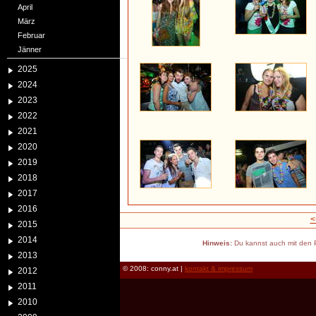
April
März
Februar
Jänner
2025
2024
2023
2022
2021
2020
2019
2018
2017
2016
<
2015
2014
Hinweis:
Du kannst auch mit den P
2013
© 2008: conny.at |
kontakt & impressum
2012
2011
2010