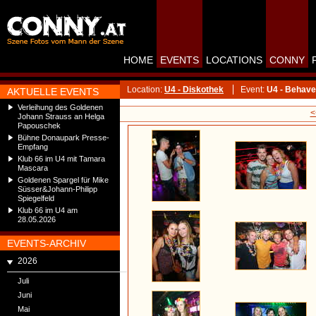
HOME
EVENTS
LOCATIONS
CONNY
Location:
U4 - Diskothek
Event:
U4 - Behave
AKTUELLE EVENTS
Verleihung des Goldenen
<
Johann Strauss an Helga
Papouschek
Bühne Donaupark Presse-
Empfang
Klub 66 im U4 mit Tamara
Mascara
Goldenen Spargel für Mike
Süsser&Johann-Philipp
Spiegelfeld
Klub 66 im U4 am
28.05.2026
EVENTS-ARCHIV
2026
Juli
Juni
Mai