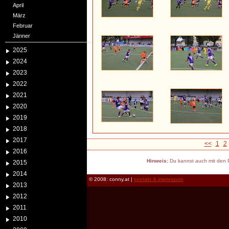
April
März
Februar
Jänner
2025
2024
2023
2022
2021
2020
2019
2018
2017
<<
1
2
2016
Hinweis:
Du kannst auch mit den P
2015
2014
© 2008: conny.at |
kontakt & impressum
2013
2012
2011
2010