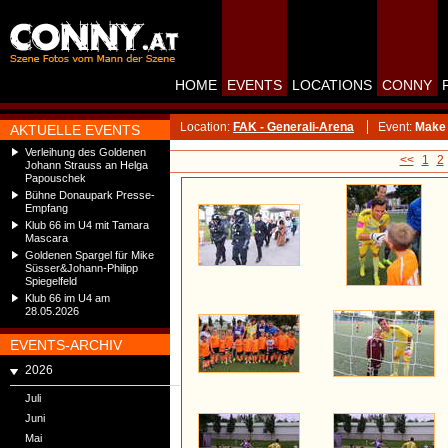
HOME
EVENTS
LOCATIONS
CONNY
Location:
FAK - Generali-Arena
Event:
Make 
AKTUELLE EVENTS
Verleihung des Goldenen
<<
1
2
Johann Strauss an Helga
Papouschek
Bühne Donaupark Presse-
Empfang
Klub 66 im U4 mit Tamara
Mascara
Goldenen Spargel für Mike
Süsser&Johann-Philipp
Spiegelfeld
Klub 66 im U4 am
28.05.2026
EVENTS-ARCHIV
2026
Juli
Juni
Mai