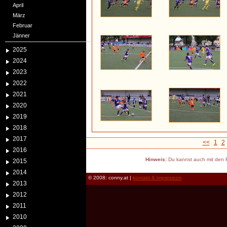
April
März
Februar
Jänner
2025
2024
2023
2022
2021
2020
2019
2018
2017
<<
1
2
2016
Hinweis:
Du kannst auch mit den P
2015
2014
© 2008: conny.at |
kontakt & impressum
2013
2012
2011
2010