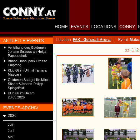
HOME
EVENTS
LOCATIONS
CONNY
Location:
FAK - Generali-Arena
Event:
Make 
AKTUELLE EVENTS
Verleihung des Goldenen
<<
1
2
Johann Strauss an Helga
Papouschek
Bühne Donaupark Presse-
Empfang
Klub 66 im U4 mit Tamara
Mascara
Goldenen Spargel für Mike
Süsser&Johann-Philipp
Spiegelfeld
Klub 66 im U4 am
28.05.2026
EVENTS-ARCHIV
2026
Juli
Juni
Mai