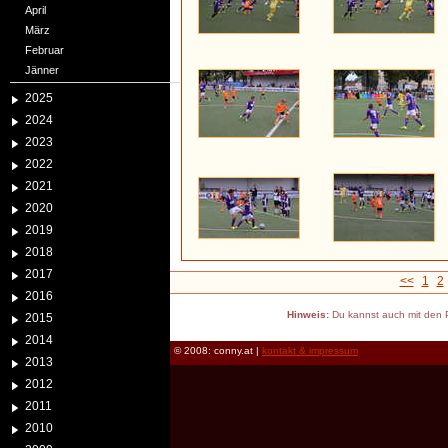
April
März
Februar
Jänner
2025
2024
2023
2022
2021
2020
2019
2018
2017
<<
1
2
2016
Hinweis:
Du kannst auch mit den P
2015
2014
© 2008: conny.at |
kontakt & impressum
2013
2012
2011
2010