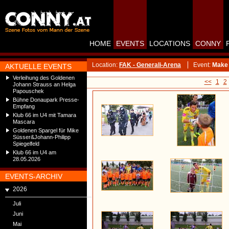
HOME
EVENTS
LOCATIONS
CONNY
Location:
FAK - Generali-Arena
Event:
Make 
AKTUELLE EVENTS
Verleihung des Goldenen
<<
1
2
Johann Strauss an Helga
Papouschek
Bühne Donaupark Presse-
Empfang
Klub 66 im U4 mit Tamara
Mascara
Goldenen Spargel für Mike
Süsser&Johann-Philipp
Spiegelfeld
Klub 66 im U4 am
28.05.2026
EVENTS-ARCHIV
2026
Juli
Juni
Mai