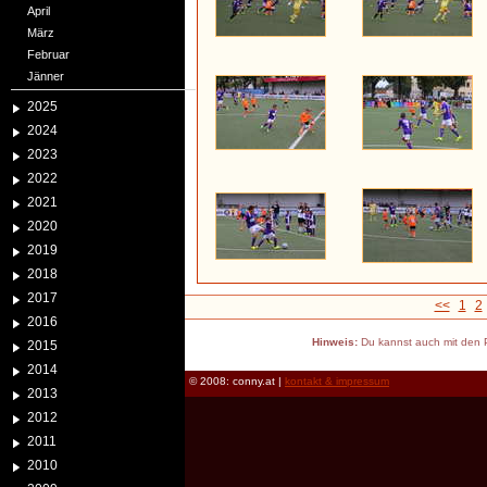
April
März
Februar
Jänner
2025
2024
2023
2022
2021
2020
2019
2018
2017
<<
1
2
2016
Hinweis:
Du kannst auch mit den P
2015
2014
© 2008: conny.at |
kontakt & impressum
2013
2012
2011
2010