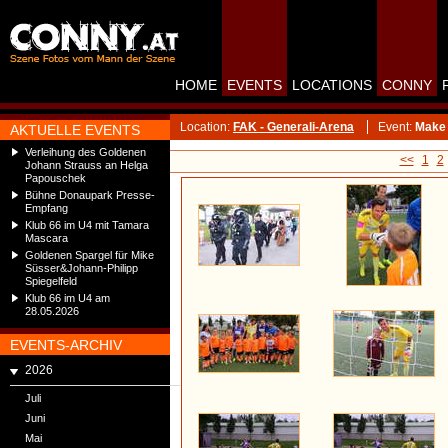
HOME
EVENTS
LOCATIONS
CONNY
Location:
FAK - Generali-Arena
Event:
Make 
AKTUELLE EVENTS
Verleihung des Goldenen
<<
1
2
Johann Strauss an Helga
Papouschek
Bühne Donaupark Presse-
Empfang
Klub 66 im U4 mit Tamara
Mascara
Goldenen Spargel für Mike
Süsser&Johann-Philipp
Spiegelfeld
Klub 66 im U4 am
28.05.2026
EVENTS-ARCHIV
2026
Juli
Juni
Mai