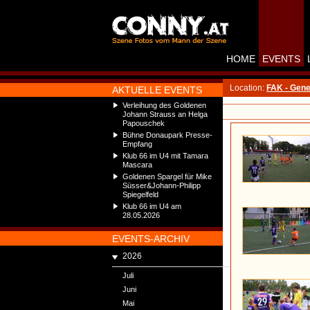
HOME
EVENTS
Location:
FAK - Gene
AKTUELLE EVENTS
Verleihung des Goldenen
Johann Strauss an Helga
Papouschek
Bühne Donaupark Presse-
Empfang
Klub 66 im U4 mit Tamara
Mascara
Goldenen Spargel für Mike
Süsser&Johann-Philipp
Spiegelfeld
Klub 66 im U4 am
28.05.2026
EVENTS-ARCHIV
2026
Juli
Juni
Mai