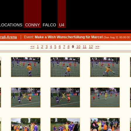
LOCATIONS
CONNY
FALCO
U4
rali-Arena
Event:
Make a Wish Wunscherfüllung für Marcel
(Sun Aug 31 00:00:00
<<
1
2
3
4
5
6
7
8
9
10
11
12
>>