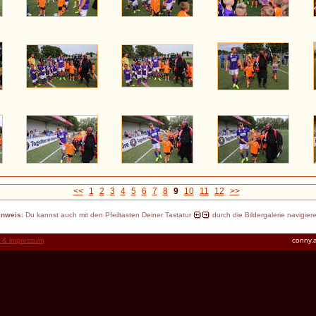
<<
1
2
3
4
5
6
7
8
9
10
11
12
>>
inweis:
Du kannst auch mit den Pfeiltasten Deiner Tastatur
durch die Bildergalerie navigier
t & impressum
conny.a