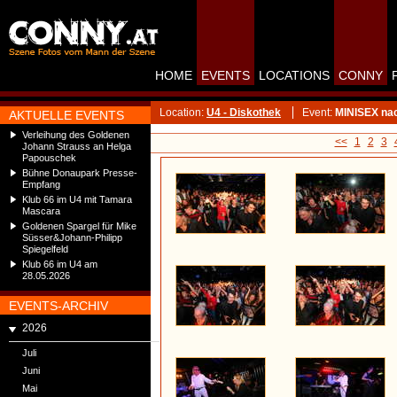
HOME
EVENTS
LOCATIONS
CONNY
Location:
U4 - Diskothek
Event:
MINISEX nac
AKTUELLE EVENTS
Verleihung des Goldenen
<<
1
2
3
Johann Strauss an Helga
Papouschek
Bühne Donaupark Presse-
Empfang
Klub 66 im U4 mit Tamara
Mascara
Goldenen Spargel für Mike
Süsser&Johann-Philipp
Spiegelfeld
Klub 66 im U4 am
28.05.2026
EVENTS-ARCHIV
2026
Juli
Juni
Mai