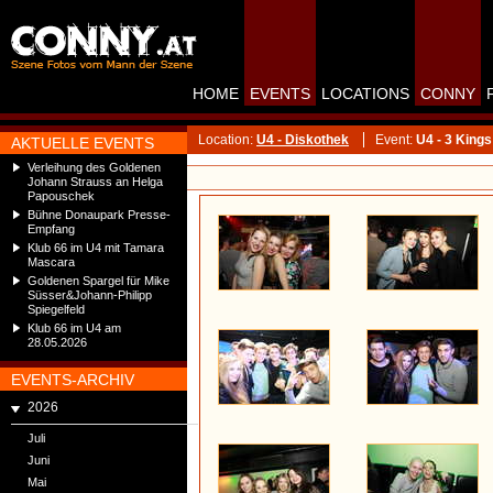
HOME
EVENTS
LOCATIONS
CONNY
Location:
U4 - Diskothek
Event:
U4 - 3 Kin
AKTUELLE EVENTS
Verleihung des Goldenen
Johann Strauss an Helga
Papouschek
Bühne Donaupark Presse-
Empfang
Klub 66 im U4 mit Tamara
Mascara
Goldenen Spargel für Mike
Süsser&Johann-Philipp
Spiegelfeld
Klub 66 im U4 am
28.05.2026
EVENTS-ARCHIV
2026
Juli
Juni
Mai