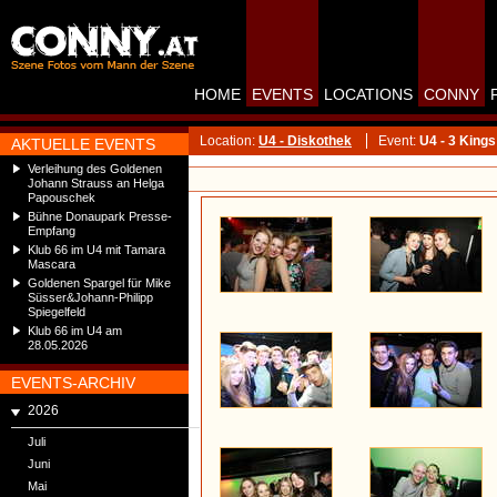
HOME
EVENTS
LOCATIONS
CONNY
Location:
U4 - Diskothek
Event:
U4 - 3 Kin
AKTUELLE EVENTS
Verleihung des Goldenen
Johann Strauss an Helga
Papouschek
Bühne Donaupark Presse-
Empfang
Klub 66 im U4 mit Tamara
Mascara
Goldenen Spargel für Mike
Süsser&Johann-Philipp
Spiegelfeld
Klub 66 im U4 am
28.05.2026
EVENTS-ARCHIV
2026
Juli
Juni
Mai