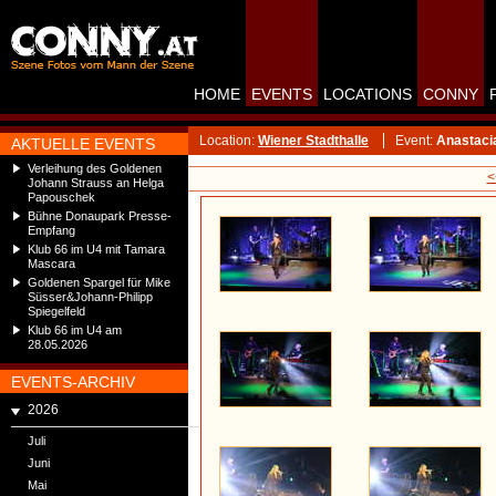
HOME
EVENTS
LOCATIONS
CONNY
Location:
Wiener Stadthalle
Event:
Anastaci
AKTUELLE EVENTS
Verleihung des Goldenen
<
Johann Strauss an Helga
Papouschek
Bühne Donaupark Presse-
Empfang
Klub 66 im U4 mit Tamara
Mascara
Goldenen Spargel für Mike
Süsser&Johann-Philipp
Spiegelfeld
Klub 66 im U4 am
28.05.2026
EVENTS-ARCHIV
2026
Juli
Juni
Mai