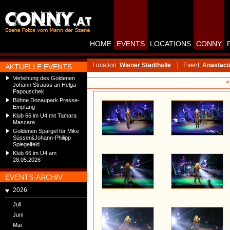
HOME
EVENTS
LOCATIONS
CONNY
Location:
Wiener Stadthalle
Event:
Anastaci
AKTUELLE EVENTS
Verleihung des Goldenen
<
Johann Strauss an Helga
Papouschek
Bühne Donaupark Presse-
Empfang
Klub 66 im U4 mit Tamara
Mascara
Goldenen Spargel für Mike
Süsser&Johann-Philipp
Spiegelfeld
Klub 66 im U4 am
28.05.2026
EVENTS-ARCHIV
2026
Juli
Juni
Mai