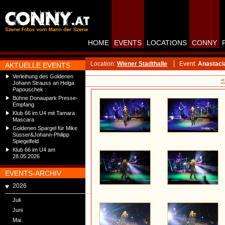
HOME
EVENTS
LOCATIONS
CONNY
Location:
Wiener Stadthalle
Event:
Anastaci
AKTUELLE EVENTS
Verleihung des Goldenen
<
Johann Strauss an Helga
Papouschek
Bühne Donaupark Presse-
Empfang
Klub 66 im U4 mit Tamara
Mascara
Goldenen Spargel für Mike
Süsser&Johann-Philipp
Spiegelfeld
Klub 66 im U4 am
28.05.2026
EVENTS-ARCHIV
2026
Juli
Juni
Mai