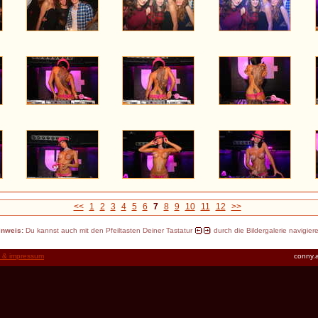
<<
1
2
3
4
5
6
7
8
9
10
11
12
>>
inweis:
Du kannst auch mit den Pfeiltasten Deiner Tastatur
durch die Bildergalerie navigier
t & impressum
conny.a