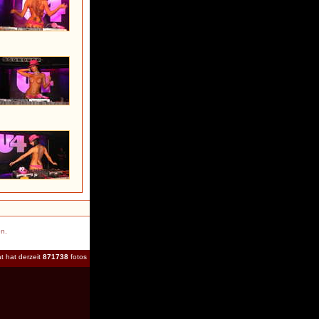
en.
t hat derzeit
871738
fotos