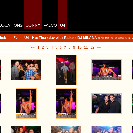
LOCATIONS
CONNY
FALCO
U4
thek
Event:
U4 - Hot Thursday with Topless DJ MILANA
(Thu Jan 29 00:00:00 UTC 
<<
1
2
3
4
5
6
7
8
9
10
11
12
>>