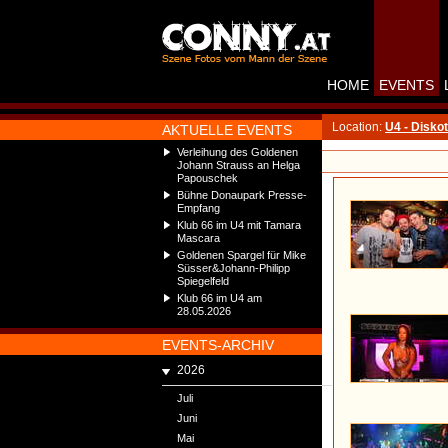
HOME
EVENTS
Location:
U4 - Disko
AKTUELLE EVENTS
Verleihung des Goldenen
Johann Strauss an Helga
Papouschek
Bühne Donaupark Presse-
Empfang
Klub 66 im U4 mit Tamara
Mascara
Goldenen Spargel für Mike
Süsser&Johann-Philipp
Spiegelfeld
Klub 66 im U4 am
28.05.2026
EVENTS-ARCHIV
2026
Juli
Juni
Mai