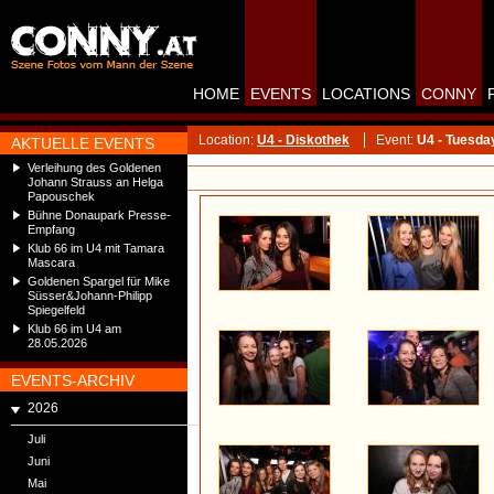
HOME
EVENTS
LOCATIONS
CONNY
Location:
U4 - Diskothek
Event:
U4 - Tuesda
AKTUELLE EVENTS
Verleihung des Goldenen
Johann Strauss an Helga
Papouschek
Bühne Donaupark Presse-
Empfang
Klub 66 im U4 mit Tamara
Mascara
Goldenen Spargel für Mike
Süsser&Johann-Philipp
Spiegelfeld
Klub 66 im U4 am
28.05.2026
EVENTS-ARCHIV
2026
Juli
Juni
Mai