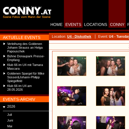
HOME
EVENTS
LOCATIONS
CONNY
Location:
U4 - Diskothek
Event:
U4 - Tuesda
AKTUELLE EVENTS
Verleihung des Goldenen
Johann Strauss an Helga
Papouschek
Bühne Donaupark Presse-
Empfang
Klub 66 im U4 mit Tamara
Mascara
Goldenen Spargel für Mike
Süsser&Johann-Philipp
Spiegelfeld
Klub 66 im U4 am
28.05.2026
EVENTS-ARCHIV
2026
Juli
Juni
Mai