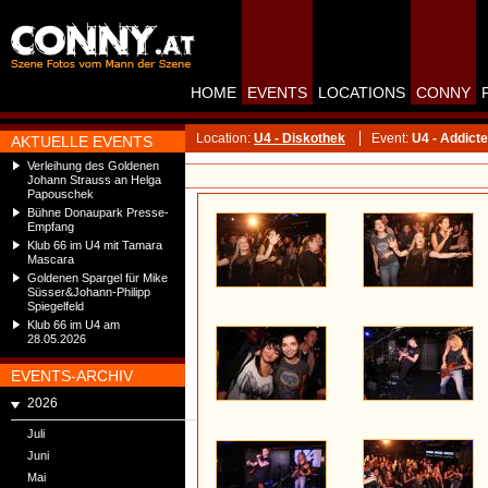
HOME
EVENTS
LOCATIONS
CONNY
Location:
U4 - Diskothek
Event:
U4 - Addicte
AKTUELLE EVENTS
Verleihung des Goldenen
Johann Strauss an Helga
Papouschek
Bühne Donaupark Presse-
Empfang
Klub 66 im U4 mit Tamara
Mascara
Goldenen Spargel für Mike
Süsser&Johann-Philipp
Spiegelfeld
Klub 66 im U4 am
28.05.2026
EVENTS-ARCHIV
2026
Juli
Juni
Mai