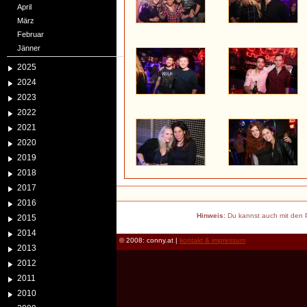
April
März
Februar
Jänner
2025
2024
2023
2022
2021
2020
2019
2018
2017
2016
Hinweis:
Du kannst auch mit den P
2015
2014
© 2008: conny.at |
kontakt & impressum
2013
2012
2011
2010