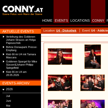
HOME
EVENTS
LOCATIONS
CONNY
Location:
U4 - Diskothek
Event:
U4 - Addict
AKTUELLE EVENTS
Verleihung des Goldenen
Johann Strauss an Helga
Papouschek
Bühne Donaupark Presse-
Empfang
Klub 66 im U4 mit Tamara
Mascara
Goldenen Spargel für Mike
Süsser&Johann-Philipp
Spiegelfeld
Klub 66 im U4 am
28.05.2026
EVENTS-ARCHIV
2026
Juli
Juni
Mai